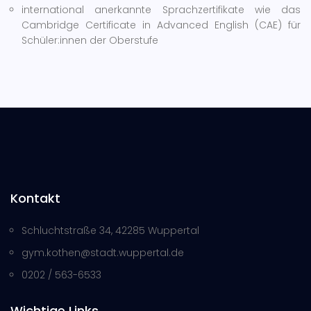
international anerkannte Sprachzertifikate wie das
Cambridge Certificate in Advanced English (CAE) für
Schüler:innen der Oberstufe
Kontakt
Schluchtstraße 34, 42285 Wuppertal
gym.kothen@stadt.wuppertal.de
0202 / 563-6533
Wichtige Links