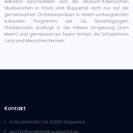
Natürlich beschränken sich die deutsch-italienischen
Musikwochen in Pavia und Wuppertal nicht nur auf die
gemeinsamen Orchesterproben. In einem umfangreichen
kulturellen Programm, wie z.B. Besichtigungen,
Städtetouren, Ausflüge in die nähere Umgebung (zum
Meer!) und gemeinsames Feiern lernten die SchülerInnen
Land und Menschen kennen.
Kontakt
Schluchtstraße 34, 42285 Wuppertal
gym.kothen@stadt.wuppertal.de