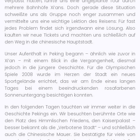
verpasst hatten, führte uns eine ungeplante Tour durch
mehrere Bahnhöfe Xi’ans. Doch gerade diese Situation
schweißte uns als Gruppe noch enger zusammen und
vermittelte uns eine wichtige Lektion des Reisens: Für fast
jedes Problem findet sich irgendwann eine Lösung. Also
kauften wir neue Tickets und machten uns schließlich auf
den Weg in die chinesische Hauptstadt.
Unser Aufenthalt in Peking begann – ähnlich wie zuvor in
Xi’an – mit einem Blick in die Vergangenheit, diesmal
jedoch in die jüngere Geschichte. Für die Olympischen
Spiele 2008 wurde im Herzen der Stadt ein neues
Sportgelände errichtet, das wir am Ende eines langen
Tages bei einem beeindruckenden rosafarbenen
Sonnenuntergang besichtigen konnten.
In den folgenden Tagen tauchten wir immer weiter in die
Geschichte Pekings ein. Wir besuchten berühmte Orte wie
den Platz des Himmlischen Friedens, den Kaiserpalast –
besser bekannt als die „Verbotene Stadt“ – und schließlich
auch die Chinesische Mauer. Sie bestätigte für viele von