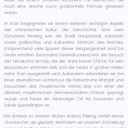
Reise auf einem anderen Kontinent mit Menschen, die
noch eine Woche zuvor größtenteils Fremde gewesen
waren.
In Xi’an begegneten wir einem weiteren wichtigen Aspekt
der chinesischen Kultur: der Geschichte. Über viele
Dynastien hinweg war die Stadt Hauptstadt, Kaisersitz
sowie politisches und kulturelles Zentrum des Reiches.
Entsprechend viele Spuren dieser Vergangenheit sind bis
heute erhalten. Besonders beeindruckend war der Besuch
der Terrakotta-Armee, die der erste Kaiser Chinas für sein
Mausoleum errichten ließ und die heute in großen Hallen
nahe Xi’an ausgestellt wird. Außerdem erkundeten wir bei
einer abendlichen Lichtertour die farbenfrohe Altstadt und
besuchten das muslimische Viertel, das von einer der
ältesten muslimischen Gemeinschaften Chinas geprägt
wurde und heute ein lebendiger Ort für Souvenirs und
lokale Spezialitäten ist.
Die Anreise zu unserer letzten Station, Peking, verlief etwas
chaotischer als geplant: Nachdem wir unseren Schnellzug