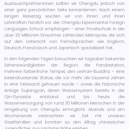
Austauschpartner:innen sollten wir Chengdu jedoch von
einer ganz persönlichen Seite kennenlernen. Nach einem
langen Reisetag wurden wir von ihnen und ihren
Lehrkräften herzlich vor der Chengdu Experimental Foreign
Languages School empfangen – einer Privatschule in der
über 20 Millionen Einwohner zählenden Metropole, die sich
auf den Unterricht von Fremdsprachen wie Englisch,
Deutsch, Französisch und Japanisch spezialisiert hat.
In den folgenden Tagen besuchten wir tagsüber bekannte
Sehenswürdigkeiten der Region: die Pandastation,
mehrere farbenfrohe Tempel, den Leshan-Buddha – eine
beeindruckende Statue, die vor mehr als tausend Jahren
in eine Felswand gehauen wurde – sowie die historische
Anlage Dujiangyan, deren Wassersystem bereits in der
Qin-Dynastie entstand und bis heute die
Wasserversorgung von rund 30 Millionen Menschen in der
Umgebung von Chengdu ermöglicht. Abends und am
Wochenende verbrachten wir Zeit mit unseren
Gastfamilien und konnten so den Alltag chinesischer
Jugendlicher aus nächster Nähe erleben.