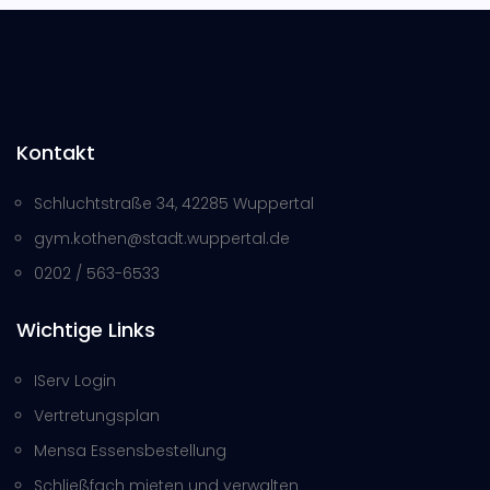
Kontakt
Schluchtstraße 34, 42285 Wuppertal
gym.kothen@stadt.wuppertal.de
0202 / 563-6533
Wichtige Links
IServ Login
Vertretungsplan
Mensa Essensbestellung
Schließfach mieten und verwalten