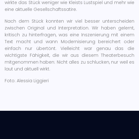
wirkte das Stück weniger wie Kleists Lustspiel und mehr wie
eine aktuelle Gesellschaftssatire.
Nach dem Stück konnten wir viel besser unterscheiden
zwischen Original und Interpretation. Wir haben gelernt,
kritisch zu hinterfragen, was eine Inszenierung mit einem
Text macht und wann Modernisierung bereichert oder
einfach nur übertönt. Vielleicht war genau das die
wichtigste Fähigkeit, die wir aus diesem Theaterbesuch
mitgenommen haben: Nicht alles zu schlucken, nur weil es
laut und aktuell wirkt.
Foto: Alessia Liggieri