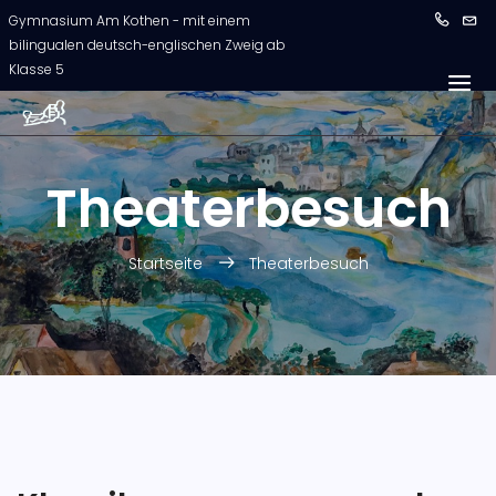
Gymnasium Am Kothen - mit einem
bilingualen deutsch-englischen Zweig ab
Klasse 5
Theaterbesuch
Startseite
Theaterbesuch