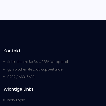
Kontakt
Schluchtstraße 34, 42285 Wuppertal
gym.kothen@stadt.wuppertal.de
0202 / 563-6533
Wichtige Links
IServ Login